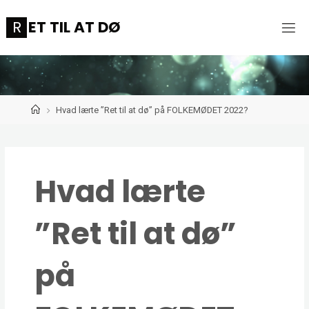
Skip
R
E
T
T
I
L
A
T
D
Ø
to
content
Home
Hvad lærte ”Ret til at dø” på FOLKEMØDET 2022?
Hvad lærte
”Ret til at dø”
på